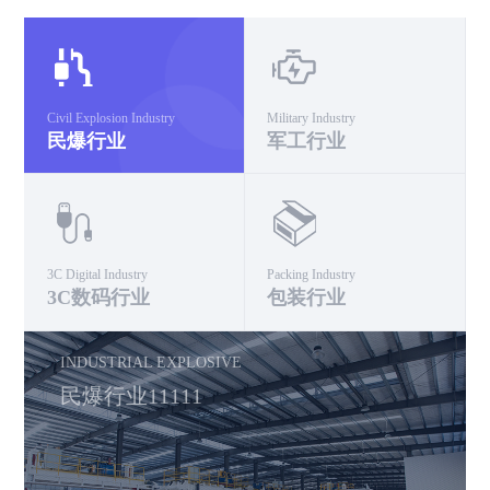
Civil Explosion Industry
Military Industry
民爆行业
军工行业
3C Digital Industry
Packing Industry
3C数码行业
包装行业
INDUSTRIAL EXPLOSIVE
民爆行业11111